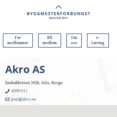
For
Bli
Om
e-
medlemmer
medlem
oss
Læring
Akro AS
Enebakkveien 302b, Oslo, Norge
40007011
post@akro.no