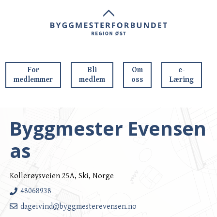
For
Bli
Om
e-
medlemmer
medlem
oss
Læring
Byggmester Evensen
as
Kollerøysveien 25A, Ski, Norge
48068938
dageivind@byggmesterevensen.no