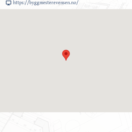
https://byggmesterevensen.no/