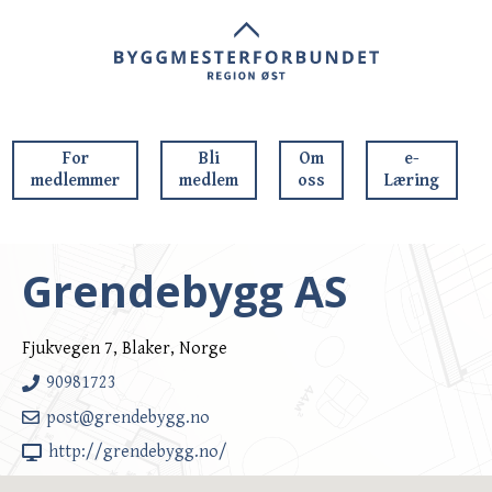
For
Bli
Om
e-
medlemmer
medlem
oss
Læring
Grendebygg AS
Fjukvegen 7, Blaker, Norge
90981723
post@grendebygg.no
http://grendebygg.no/