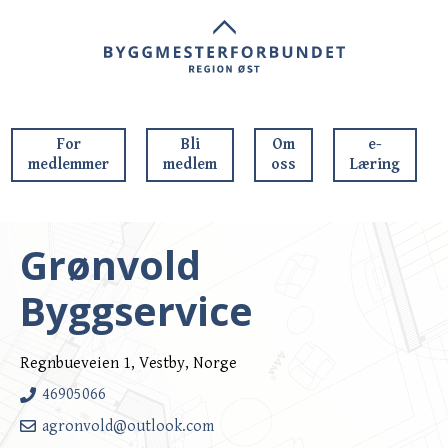
For
Bli
Om
e-
medlemmer
medlem
oss
Læring
Grønvold
Byggservice
Regnbueveien 1, Vestby, Norge
46905066
agronvold@outlook.com