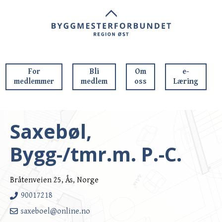
For
Bli
Om
e-
medlemmer
medlem
oss
Læring
Saxebøl,
Bygg-/tmr.m. P.-C.
Bråtenveien 25, Ås, Norge
90017218
saxeboel@online.no