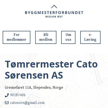
For
Bli
Om
e-
medlemmer
medlem
oss
Læring
Tømrermester Cato
Sørensen AS
Grensefaret 11A, Slependen, Norge
90187406
catosore@gmail.com