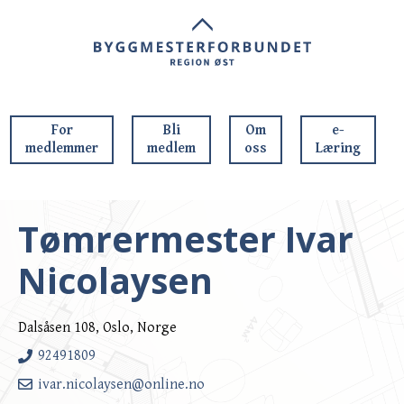
For
Bli
Om
e-
medlemmer
medlem
oss
Læring
Tømrermester Ivar
Nicolaysen
Dalsåsen 108, Oslo, Norge
92491809
ivar.nicolaysen@online.no