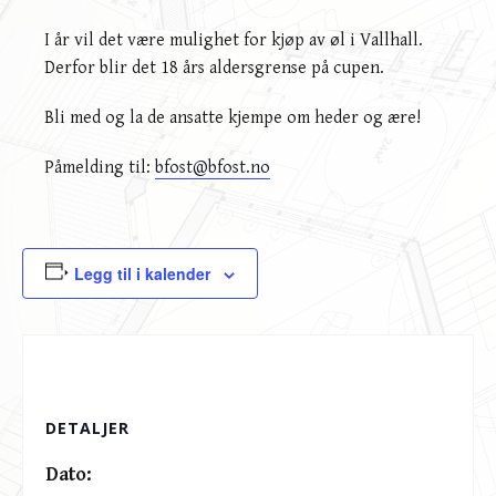
I år vil det være mulighet for kjøp av øl i Vallhall.
Derfor blir det 18 års aldersgrense på cupen.
Bli med og la de ansatte kjempe om heder og ære!
Påmelding til:
bfost@bfost.no
Legg til i kalender
DETALJER
Dato: